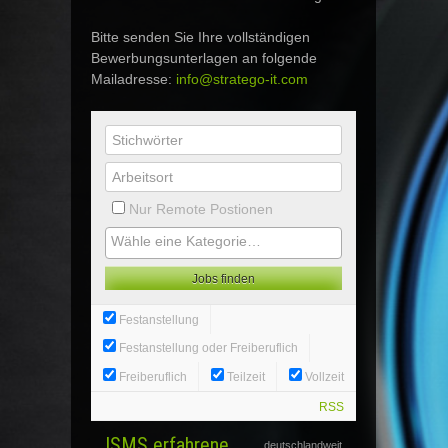
Bitte senden Sie Ihre vollständigen
Bewerbungsunterlagen an folgende
Mailadresse:
info@stratego-it.com
Nur Remote Postionen
Festanstellung
Festanstellung oder Freiberuflich
Freiberuflich
Teilzeit
Vollzeit
RSS
ISMS erfahrene
deutschlandweit